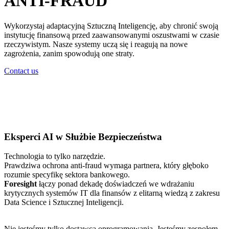
ANTI-FRAUD
Wykorzystaj adaptacyjną Sztuczną Inteligencję, aby chronić swoją
instytucję finansową przed zaawansowanymi oszustwami w czasie
rzeczywistym. Nasze systemy uczą się i reagują na nowe
zagrożenia, zanim spowodują one straty.
Contact us
Eksperci AI w Służbie Bezpieczeństwa
Technologia to tylko narzędzie.
Prawdziwa ochrona anti-fraud wymaga partnera, który głęboko
rozumie specyfikę sektora bankowego.
Foresight
łączy ponad dekadę doświadczeń we wdrażaniu
krytycznych systemów IT dla finansów z elitarną wiedzą z zakresu
Data Science i Sztucznej Inteligencji.
Nie jesteśmy tylko dostawcą oprogramowania. Jesteśmy zespołem